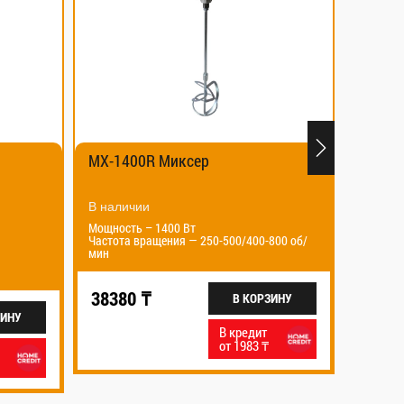
ксер
COCT-Q350H Резчик по бетону
В наличии
Вт
Объем двиигателя -196 см³
 — 250-500/400-800 об/
Диаметр режущего диска-350 мм
381524 ₸
В КОРЗИНУ
В КОРЗИНУ
В кредит
В кредит
от 1983 ₸
от 19712 ₸