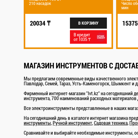
Число оборотов холостого хода - 3800 
мин
153752 ₸
В КОРЗИНУ
В КОРЗИНУ
В кредит
В кредит
от 1035 ₸
от 7944 ₸
МАГАЗИН ИНСТРУМЕНТОВ С ДОСТА
Мы предлагаем современные виды качественного электр
Павлодар, Семей, Тараз, Усть-Каменогорск, Шымкент и д
Фирменный интернет-магазин "Ivt.kz" на сегодняшний д
инструмента, 700 наименований расходных материалов 
Все электроинструменты представленные в наших магаз
На сегодняшний день в каталоге интернет магазина пре
инструменты
,
Ручной инструмент
,
Садовая техника
,
Про
Сравнивайте и выбирайте необходимые инструменты, оф