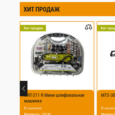
ХИТ ПРОДАЖ
Хит продаж
 Мини шлифовальная
MTS-305 RH Торцовочная пил
В наличии
5 Вт
Мощность — 1800 Вт