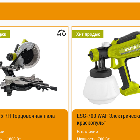
Хит продаж
Хит продаж
а
ESG-700 WAF Электрический
DS-900 V
краскопульт
машина
В наличии
В наличии
Мощность -700 Вт
Мощность -9