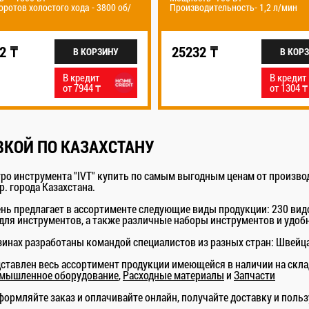
об/
Производительность- 1,2 л/мин
Частота вращ
1800 об./ми
25232 ₸
67355 ₸
В КОРЗИНУ
В кредит
от 1304 ₸
ВКОЙ ПО КАЗАХСТАНУ
о инструмента "IVT" купить по самым выгодным ценам от производи
р. города Казахстана.
ень предлагает в ассортименте следующие виды продукции: 230 вид
для инструментов, а также различные наборы инструментов и удоб
инах разработаны командой специалистов из разных стран: Швейцар
дставлен весь ассортимент продукции имеющейся в наличии на скла
мышленное оборудование
,
Расходные материалы
и
Запчасти
ормляйте заказ и оплачивайте онлайн, получайте доставку и польз