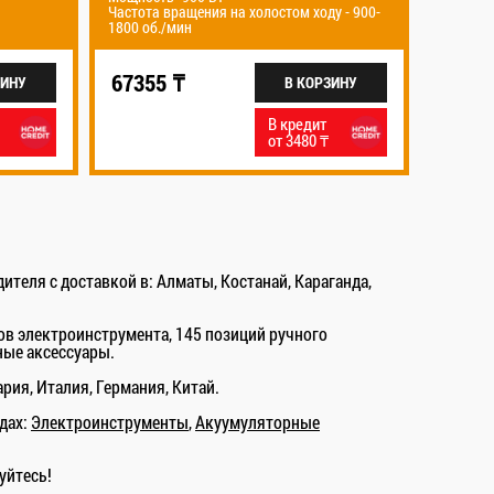
ения на холостом ходу - 900-
Число оборотов холостого хода - 4500
н
мин
99576 ₸
В КОРЗИНУ
В КОРЗИН
В кредит
В кредит
от 3480 ₸
от 5145 ₸
теля с доставкой в: Алматы, Костанай, Караганда,
ов электроинструмента, 145 позиций ручного
ные аксессуары.
ия, Италия, Германия, Китай.
дах:
Электроинструменты
,
Акуумуляторные
уйтесь!