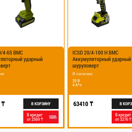
ICSD 20/4-100 H BMC
MX-1400R Ми
Аккумуляторный ударный
шуруповерт
В наличии
В наличии
Мощность – 1400 
Частота вращения
20 В
мин
4 А*ч
38380 ₸
63410 ₸
В КОРЗИНУ
В кредит
от 3276 ₸