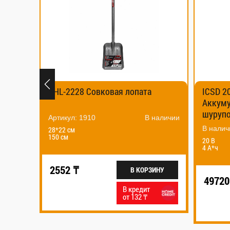
овая лопата
ICSD 20/4-65 BMC
Аккумуляторный ударный
шуруповерт
В наличии
В наличии
20 В
4 А*ч
В КОРЗИНУ
49720 ₸
В КОРЗИНУ
В кредит
от 132 ₸
В кредит
от 2569 ₸