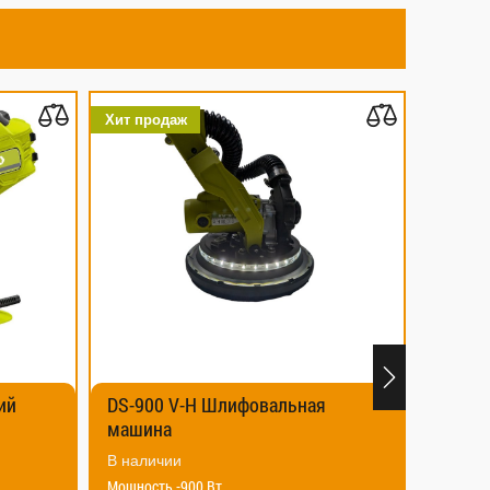
Хит продаж
-H Шлифовальная
MTS-255 RH Торцовочная пил
В наличии
00 Вт
Мощность — 2000 Вт