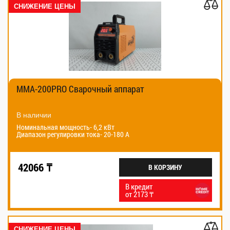
СНИЖЕНИЕ ЦЕНЫ
MMA-200PRO Cварочный аппарат
В наличии
Номинальная мощность- 6,2 кВт
Диапазон регулировки тока- 20-180 А
42066 ₸
В КОРЗИНУ
В кредит
от 2173 ₸
СНИЖЕНИЕ ЦЕНЫ