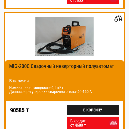
от 7653 ₸
MIG-200C Сварочный инверторный полуавтомат
В наличии
Номинальная мощность-4,5 кВт
Диапазон регулировки сварочного тока-40-160 А
90585 ₸
В КОРЗИНУ
В кредит
от 4680 ₸