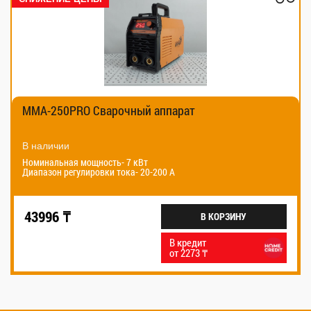
MMA-250PRO Сварочный аппарат
В наличии
Номинальная мощность- 7 кВт
Диапазон регулировки тока- 20-200 А
43996 ₸
В КОРЗИНУ
В кредит
от 2273 ₸