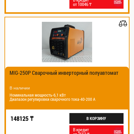
от 10046 ₸
MIG-250P Сварочный инверторный полуавтомат
В наличии
Номинальная мощность-6,1 кВт
Диапазон регулировки сварочного тока-40-200 А
148125 ₸
В КОРЗИНУ
В кредит