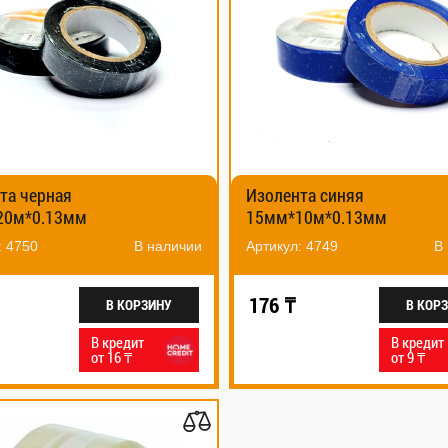
та черная
Изолента синяя
20м*0.13мм
15мм*10м*0.13мм
: 4750
В наличии
Артикул: 4749
В
176 ₸
В КОРЗИНУ
В КОР
В кредит
В кредит
от 16 ₸
от 9 ₸