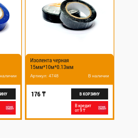
Изолента черная
15мм*10м*0.13мм
 наличии
Артикул: 4748
В наличии
176 ₸
ЗИНУ
В КОРЗИНУ
В кредит
от 9 ₸