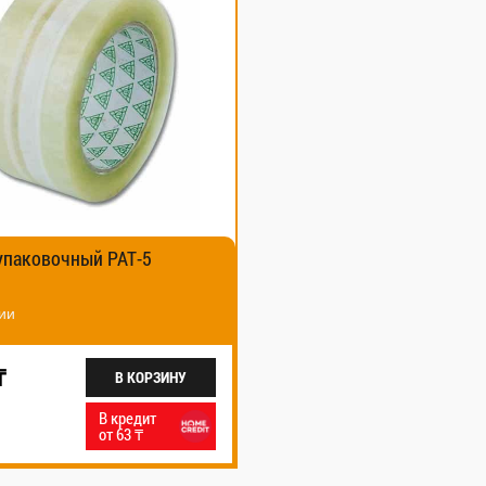
упаковочный РАТ-5
ии
₸
В КОРЗИНУ
В кредит
от 63 ₸