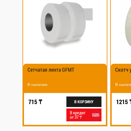
Сетчатая лента GFMT
Cкотч 
В наличии
В налич
715 ₸
1215 
В КОРЗИНУ
В кредит
от 37 ₸