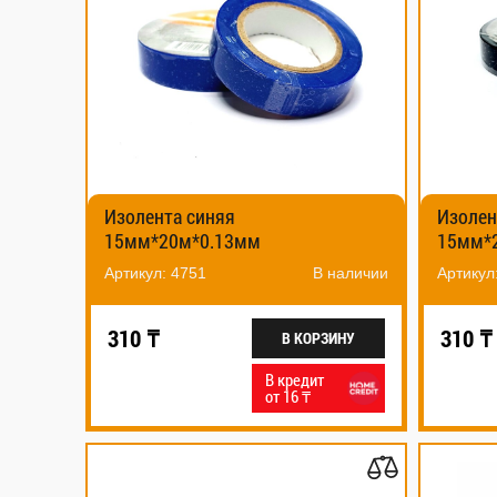
Изолента синяя
Изолен
15мм*20м*0.13мм
15мм*
Артикул: 4751
В наличии
Артикул
310 ₸
310 ₸
В КОРЗИНУ
В кредит
от 16 ₸