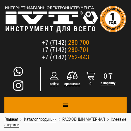
ИНСТРУМЕНТ ДЛЯ ВСЕГО
+7 (7142)
280-700
+7 (7142)
280-701
+7 (7142)
262-443
0
₸
в корзину
войти
сравнение
0
Главная
Каталог продукции
РАСХОДНЫЙ МАТЕРИАЛ
Клеевые
стержни