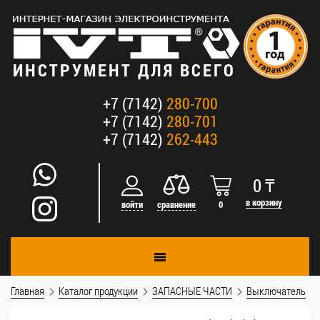
ИНСТРУМЕНТ ДЛЯ ВСЕГО
+7 (7142)
280-700
+7 (7142)
280-701
+7 (7142)
262-443
0
₸
в корзину
войти
сравнение
0
Главная
Каталог продукции
ЗАПАСНЫЕ ЧАСТИ
Выключатель